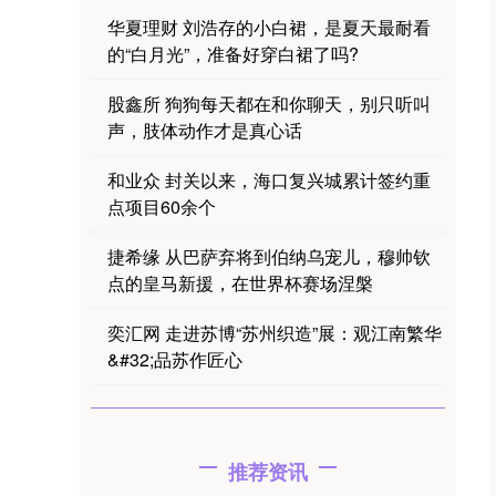
华夏理财 刘浩存的小白裙，是夏天最耐看
的“白月光”，准备好穿白裙了吗?
股鑫所 狗狗每天都在和你聊天，别只听叫
声，肢体动作才是真心话
和业众 封关以来，海口复兴城累计签约重
点项目60余个
捷希缘 从巴萨弃将到伯纳乌宠儿，穆帅钦
点的皇马新援，在世界杯赛场涅槃
奕汇网 走进苏博“苏州织造”展：观江南繁华
&#32;品苏作匠心
推荐资讯