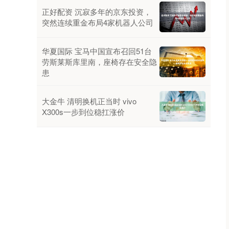
正好配资 沉寂多年的京东投资，
突然连续重金布局4家机器人公司
华夏国际 宝马中国宣布召回51台
劳斯莱斯库里南，座椅存在安全隐
患
大金牛 清明换机正当时 vivo
X300s一步到位稳扛涨价