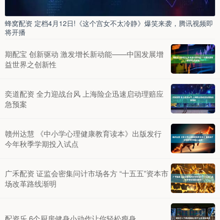
蜂窝配资 定档4月12日!《这个宫女不太冷静》爆笑来袭，腾讯视频即
将开播
期配宝 创新驱动 激发增长新动能——中国发展增
益世界之创新性
奕道配资 全力迎战台风 上海险企迅速启动理赔应
急预案
赣州达慧 《中小学心理健康教育读本》出版发行
今年秋季学期投入试点
广禾配资 证监会密集问计市场各方 “十五五”资本市
场改革路线渐明
配资乐 6个厨房健身小动作让你轻松瘦身