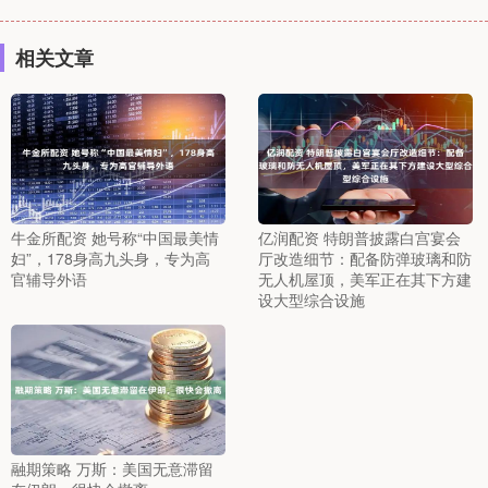
相关文章
牛金所配资 她号称“中国最美情
亿润配资 特朗普披露白宫宴会
妇”，178身高九头身，专为高
厅改造细节：配备防弹玻璃和防
官辅导外语
无人机屋顶，美军正在其下方建
设大型综合设施
融期策略 万斯：美国无意滞留