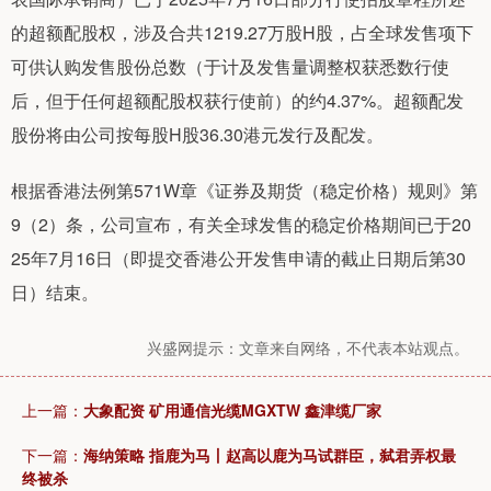
的超额配股权，涉及合共1219.27万股H股，占全球发售项下
可供认购发售股份总数（于计及发售量调整权获悉数行使
后，但于任何超额配股权获行使前）的约4.37%。超额配发
股份将由公司按每股H股36.30港元发行及配发。
根据香港法例第571W章《证券及期货（稳定价格）规则》第
9（2）条，公司宣布，有关全球发售的稳定价格期间已于20
25年7月16日（即提交香港公开发售申请的截止日期后第30
日）结束。
兴盛网提示：文章来自网络，不代表本站观点。
上一篇：
大象配资 矿用通信光缆MGXTW 鑫津缆厂家
下一篇：
海纳策略 指鹿为马丨赵高以鹿为马试群臣，弑君弄权最
终被杀