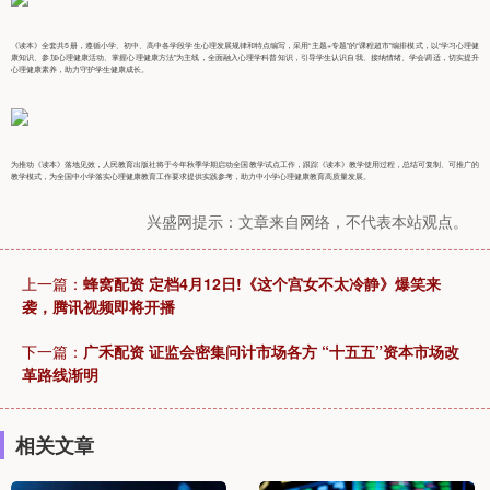
《读本》全套共5册，遵循小学、初中、高中各学段学生心理发展规律和特点编写，采用“主题+专题”的“课程超市”编排模式，以“学习心理健
康知识、参加心理健康活动、掌握心理健康方法”为主线，全面融入心理学科普知识，引导学生认识自我、接纳情绪、学会调适，切实提升
心理健康素养，助力守护学生健康成长。
为推动《读本》落地见效，人民教育出版社将于今年秋季学期启动全国教学试点工作，跟踪《读本》教学使用过程，总结可复制、可推广的
教学模式，为全国中小学落实心理健康教育工作要求提供实践参考，助力中小学心理健康教育高质量发展。
兴盛网提示：文章来自网络，不代表本站观点。
上一篇：
蜂窝配资 定档4月12日!《这个宫女不太冷静》爆笑来
袭，腾讯视频即将开播
下一篇：
广禾配资 证监会密集问计市场各方 “十五五”资本市场改
革路线渐明
相关文章