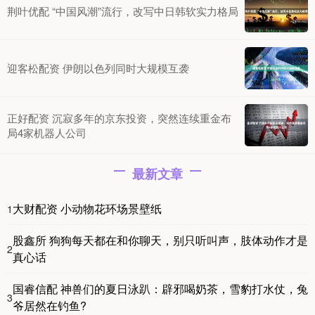
荆叶优配 “中国风潮”流行，改写中日韩软实力格局
迎客松配资 伊朗以色列同时大规模互袭
正好配资 沉寂多年的京东投资，突然连续重金布
局4家机器人公司
最新文章
大财配资 小动物花环场景壁纸
1
股鑫所 狗狗每天都在和你聊天，别只听叫声，肢体动作才是
2
真心话
国睿信配 神兽们的夏日泳趴：辟邪喝奶茶，雪豹打水仗，兔
3
爷居然在钓鱼?