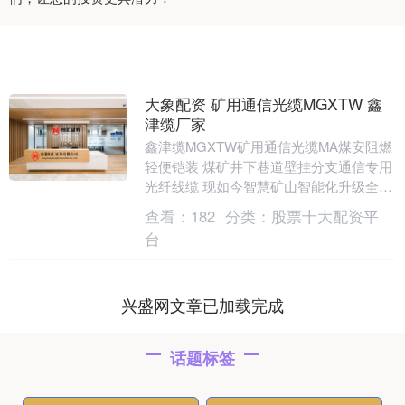
大象配资 矿用通信光缆MGXTW 鑫
津缆厂家
鑫津缆MGXTW矿用通信光缆MA煤安阻燃
轻便铠装 煤矿井下巷道壁挂分支通信专用
光纤线缆 现如今智慧矿山智能化升级全面
提速，煤矿井下不再只靠人工喊话、简单
查看：
182
分类：
股票十大配资平
信号传输....
台
兴盛网文章已加载完成
话题标签