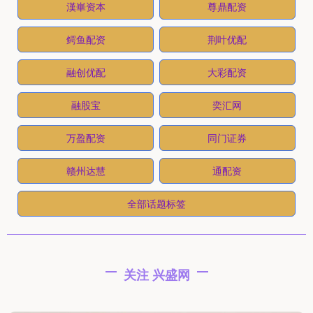
漢崋资本
尊鼎配资
鳄鱼配资
荆叶优配
融创优配
大彩配资
融股宝
奕汇网
万盈配资
同门证券
赣州达慧
通配资
全部话题标签
关注 兴盛网