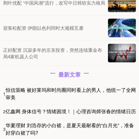
荆叶优配 “中国风潮”流行，改写中日韩软实力格局
迎客松配资 伊朗以色列同时大规模互袭
正好配资 沉寂多年的京东投资，突然连续重金布
局4家机器人公司
最新文章
恒信策略 被好莱坞和时尚圈同时看上的男人，他统一了全网
1
审美
亿鑫网 身体信号？情绪困境！｜心理咨询师张春的情绪日历
2
华夏理财 刘浩存的小白裙，是夏天最耐看的“白月光”，准备
3
好穿白裙了吗?