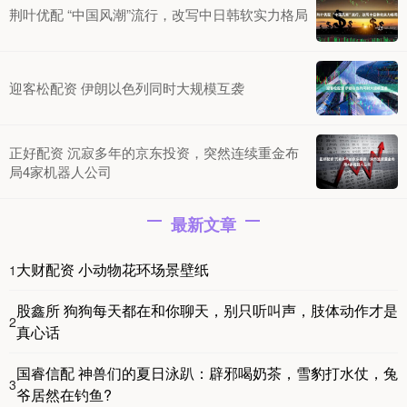
荆叶优配 “中国风潮”流行，改写中日韩软实力格局
迎客松配资 伊朗以色列同时大规模互袭
正好配资 沉寂多年的京东投资，突然连续重金布
局4家机器人公司
最新文章
大财配资 小动物花环场景壁纸
1
股鑫所 狗狗每天都在和你聊天，别只听叫声，肢体动作才是
2
真心话
国睿信配 神兽们的夏日泳趴：辟邪喝奶茶，雪豹打水仗，兔
3
爷居然在钓鱼?