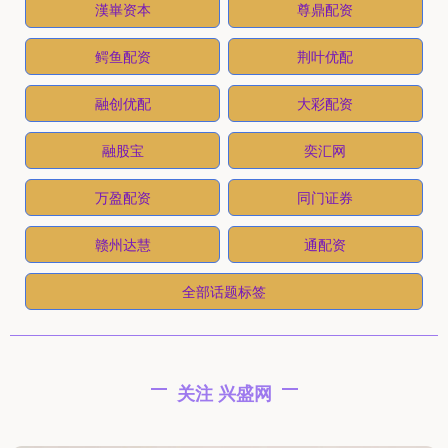
漢崋资本
尊鼎配资
鳄鱼配资
荆叶优配
融创优配
大彩配资
融股宝
奕汇网
万盈配资
同门证券
赣州达慧
通配资
全部话题标签
关注 兴盛网